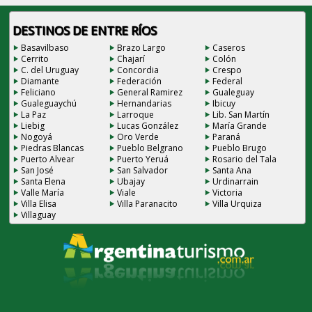
DESTINOS DE ENTRE RÍOS
Basavilbaso
Brazo Largo
Caseros
Cerrito
Chajarí
Colón
C. del Uruguay
Concordia
Crespo
Diamante
Federación
Federal
Feliciano
General Ramirez
Gualeguay
Gualeguaychú
Hernandarias
Ibicuy
La Paz
Larroque
Lib. San Martín
Liebig
Lucas González
María Grande
Nogoyá
Oro Verde
Paraná
Piedras Blancas
Pueblo Belgrano
Pueblo Brugo
Puerto Alvear
Puerto Yeruá
Rosario del Tala
San José
San Salvador
Santa Ana
Santa Elena
Ubajay
Urdinarrain
Valle María
Viale
Victoria
Villa Elisa
Villa Paranacito
Villa Urquiza
Villaguay