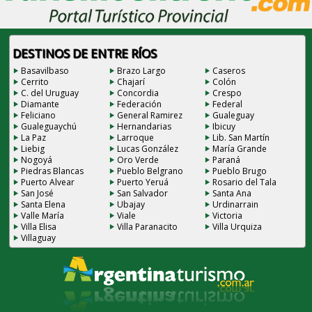
DESTINOS DE ENTRE RÍOS
Basavilbaso
Brazo Largo
Caseros
Cerrito
Chajarí
Colón
C. del Uruguay
Concordia
Crespo
Diamante
Federación
Federal
Feliciano
General Ramirez
Gualeguay
Gualeguaychú
Hernandarias
Ibicuy
La Paz
Larroque
Lib. San Martín
Liebig
Lucas González
María Grande
Nogoyá
Oro Verde
Paraná
Piedras Blancas
Pueblo Belgrano
Pueblo Brugo
Puerto Alvear
Puerto Yeruá
Rosario del Tala
San José
San Salvador
Santa Ana
Santa Elena
Ubajay
Urdinarrain
Valle María
Viale
Victoria
Villa Elisa
Villa Paranacito
Villa Urquiza
Villaguay