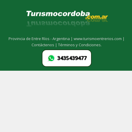
Provincia de Entre Ríos - Argentina |
www.turismoentrerios.com |
Contáctenos |
Términos y Condiciones.
3435439477