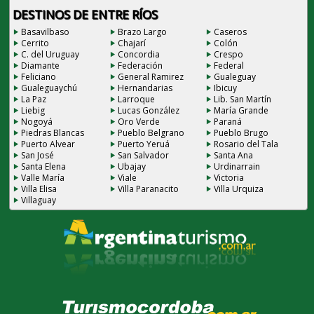
DESTINOS DE ENTRE RÍOS
Basavilbaso
Brazo Largo
Caseros
Cerrito
Chajarí
Colón
C. del Uruguay
Concordia
Crespo
Diamante
Federación
Federal
Feliciano
General Ramirez
Gualeguay
Gualeguaychú
Hernandarias
Ibicuy
La Paz
Larroque
Lib. San Martín
Liebig
Lucas González
María Grande
Nogoyá
Oro Verde
Paraná
Piedras Blancas
Pueblo Belgrano
Pueblo Brugo
Puerto Alvear
Puerto Yeruá
Rosario del Tala
San José
San Salvador
Santa Ana
Santa Elena
Ubajay
Urdinarrain
Valle María
Viale
Victoria
Villa Elisa
Villa Paranacito
Villa Urquiza
Villaguay