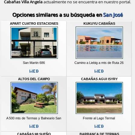
Cabañas Villa Angela
actualmente no se encuentra en nuestro portal.
Descubrir alternativas de
Bungalows
Opciones similares a su búsqueda en
San José
APART CUATRO ESTACIONES
KUKUYU CABAÑAS
San Martin 686
Camino a Liebig a mts de Ruta 26
ALTOS DEL CAMPO
CABAÑAS AGUI ISYRY
A 500 mts de Termas y Balneario San
Frente al Lago Termal
CABAÑAS MI SUEÑO
BARRANCA DE TERMAS