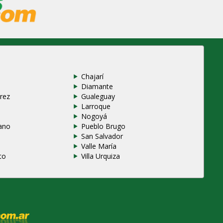
Chajarí
Diamante
rez
Gualeguay
Larroque
e
Nogoyá
ano
Pueblo Brugo
San Salvador
Valle María
to
Villa Urquiza