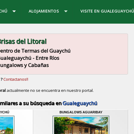
CHÚ
ALOJAMIENTOS
VISITE EN GUALEGUAYCH
risas del Litoral
entro de Termas del Guaychú
ualeguaychú - Entre Ríos
ungalows y Cabañas
 ?
Contactanos!!
oral
actualmente no se encuentra en nuestro portal.
Descubrir alternativas de
Bungalows y Cabañas
en la
imilares a su búsqueda en
Gualeguaychú
AYCHÚ
BUNGALOWS AGUARIBAY