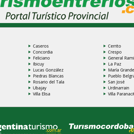
Caseros
Cerrito
Concordia
Crespo
Feliciano
General Rami
Ibicuy
La Paz
Lucas González
María Grand
Piedras Blancas
Pueblo Belgr
Rosario del Tala
San José
Ubajay
Urdinarrain
Villa Elisa
Villa Paranaci