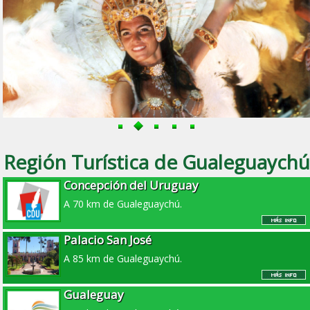
Región Turística de Gualeguaychú
Concepción del Uruguay
A 70 km de Gualeguaychú.
Palacio San José
A 85 km de Gualeguaychú.
Gualeguay