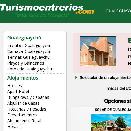
GUALEGUAY
Gualeguaychú
B
Inicial de Gualeguaychú
D
Carnaval Gualeguaychú
G
Termas Gualeguaychú
B
Playas y Balnearios
Fotos de Gualeguaychú
Alojamientos
Sos titular de un alojamiento
Hoteles
Brisas del Lit
Apart Hotel
Bungalows y Cabañas
Opciones s
Alquiler de Casas
Hosterias y Posadas
SOLAR DE GUALEGU
Departamentos
Alojamiento Rural
Hostels