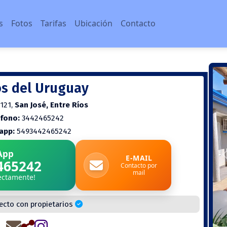
s
Fotos
Tarifas
Ubicación
Contacto
s del Uruguay
121,
San José, Entre Ríos
éfono:
3442465242
app:
5493442465242
App
E-MAIL
465242
Contacto por
mail
rectamente!
ecto con propietarios