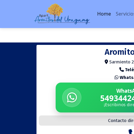
Home
Servicio
Aromito
Sarmiento 2
Tel
Whats
Whats
5493442
¡Escribinos di
Contacto dir