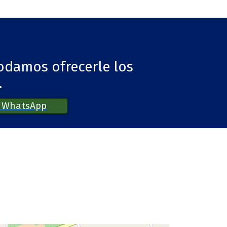
podamos ofrecerle los
.
r WhatsApp