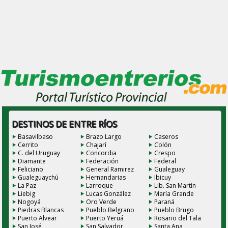
DESTINOS DE ENTRE RÍOS
Basavilbaso
Brazo Largo
Caseros
Cerrito
Chajarí
Colón
C. del Uruguay
Concordia
Crespo
Diamante
Federación
Federal
Feliciano
General Ramirez
Gualeguay
Gualeguaychú
Hernandarias
Ibicuy
La Paz
Larroque
Lib. San Martín
Liebig
Lucas González
María Grande
Nogoyá
Oro Verde
Paraná
Piedras Blancas
Pueblo Belgrano
Pueblo Brugo
Puerto Alvear
Puerto Yeruá
Rosario del Tala
San José
San Salvador
Santa Ana