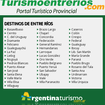
DESTINOS DE ENTRE RÍOS
Basavilbaso
Brazo Largo
Caseros
Cerrito
Chajarí
Colón
C. del Uruguay
Concordia
Crespo
Diamante
Federación
Federal
Feliciano
General Ramírez
Gualeguay
Gualeguaychú
Hernandarias
Ibicuy
La Paz
Larroque
Lib. San Martín
Liebig
Lucas González
María Grande
Nogoyá
Oro Verde
Paraná
Piedras Blancas
Pueblo Belgrano
Pueblo Brugo
Puerto Alvear
Puerto Yeruá
Rosario del Tala
San José
San Salvador
Santa Ana
Santa Elena
Ubajay
Urdinarrain
Valle María
Viale
Victoria
Villa Elisa
Villa Paranacito
Villa Urquiza
Villaguay