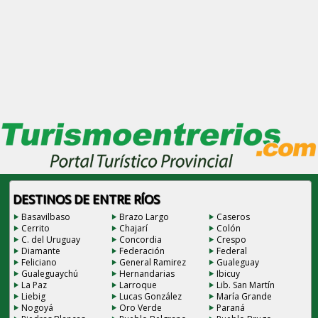
DESTINOS DE ENTRE RÍOS
Basavilbaso
Brazo Largo
Caseros
Cerrito
Chajarí
Colón
C. del Uruguay
Concordia
Crespo
Diamante
Federación
Federal
Feliciano
General Ramirez
Gualeguay
Gualeguaychú
Hernandarias
Ibicuy
La Paz
Larroque
Lib. San Martín
Liebig
Lucas González
María Grande
Nogoyá
Oro Verde
Paraná