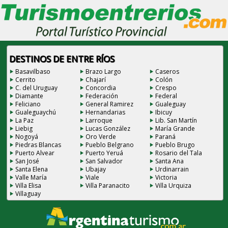
DESTINOS DE ENTRE RÍOS
Basavilbaso
Brazo Largo
Caseros
Cerrito
Chajarí
Colón
C. del Uruguay
Concordia
Crespo
Diamante
Federación
Federal
Feliciano
General Ramirez
Gualeguay
Gualeguaychú
Hernandarias
Ibicuy
La Paz
Larroque
Lib. San Martín
Liebig
Lucas González
María Grande
Nogoyá
Oro Verde
Paraná
Piedras Blancas
Pueblo Belgrano
Pueblo Brugo
Puerto Alvear
Puerto Yeruá
Rosario del Tala
San José
San Salvador
Santa Ana
Santa Elena
Ubajay
Urdinarrain
Valle María
Viale
Victoria
Villa Elisa
Villa Paranacito
Villa Urquiza
Villaguay