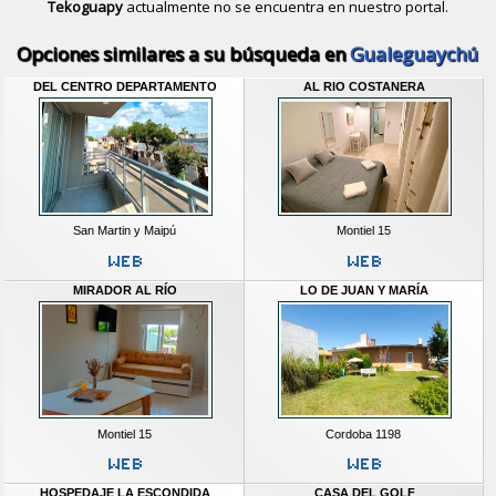
Tekoguapy
actualmente no se encuentra en nuestro portal.
Descubrir alternativas de
Casas y D
Opciones similares a su búsqueda en
Gualeguaychú
DEL CENTRO DEPARTAMENTO
AL RIO COSTANERA
San Martin y Maipú
Montiel 15
MIRADOR AL RÍO
LO DE JUAN Y MARÍA
Montiel 15
Cordoba 1198
HOSPEDAJE LA ESCONDIDA
CASA DEL GOLF