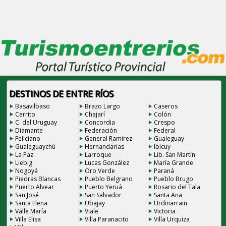
DESTINOS DE ENTRE RÍOS
Basavilbaso
Brazo Largo
Caseros
Cerrito
Chajarí
Colón
C. del Uruguay
Concordia
Crespo
Diamante
Federación
Federal
Feliciano
General Ramirez
Gualeguay
Gualeguaychú
Hernandarias
Ibicuy
La Paz
Larroque
Lib. San Martín
Liebig
Lucas González
María Grande
Nogoyá
Oro Verde
Paraná
Piedras Blancas
Pueblo Belgrano
Pueblo Brugo
Puerto Alvear
Puerto Yeruá
Rosario del Tala
San José
San Salvador
Santa Ana
Santa Elena
Ubajay
Urdinarrain
Valle María
Viale
Victoria
Villa Elisa
Villa Paranacito
Villa Urquiza