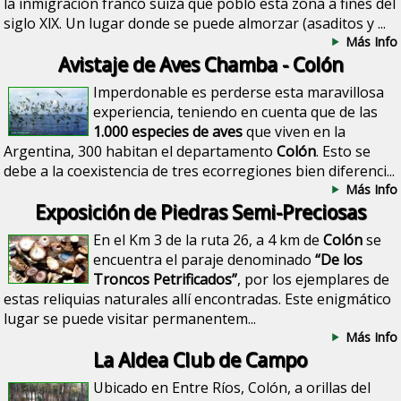
la inmigración franco suiza que pobló esta zona a fines del
siglo XlX. Un lugar donde se puede almorzar (asaditos y ...
Más Info
Avistaje de Aves Chamba - Colón
Imperdonable es perderse esta maravillosa
experiencia, teniendo en cuenta que de las
1.000 especies de aves
que viven en la
Argentina, 300 habitan el departamento
Colón
. Esto se
debe a la coexistencia de tres ecorregiones bien diferenci...
Más Info
Exposición de Piedras Semi-Preciosas
En el Km 3 de la ruta 26, a 4 km de
Colón
se
encuentra el paraje denominado
“De los
Troncos Petrificados”
, por los ejemplares de
estas reliquias naturales allí encontradas. Este enigmático
lugar se puede visitar permanentem...
Más Info
La Aldea Club de Campo
Ubicado en Entre Ríos, Colón, a orillas del