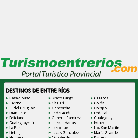
DESTINOS DE ENTRE RÍOS
Basavilbaso
Brazo Largo
Caseros
Cerrito
Chajarí
Colón
C. del Uruguay
Concordia
Crespo
Diamante
Federación
Federal
Feliciano
General Ramirez
Gualeguay
Gualeguaychú
Hernandarias
Ibicuy
La Paz
Larroque
Lib. San Martín
Liebig
Lucas González
María Grande
Nogoyá
Oro Verde
Paraná