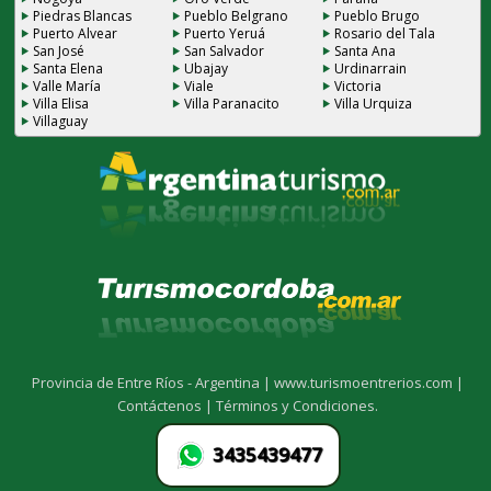
Piedras Blancas
Pueblo Belgrano
Pueblo Brugo
Puerto Alvear
Puerto Yeruá
Rosario del Tala
San José
San Salvador
Santa Ana
Santa Elena
Ubajay
Urdinarrain
Valle María
Viale
Victoria
Villa Elisa
Villa Paranacito
Villa Urquiza
Villaguay
Provincia de Entre Ríos - Argentina |
www.turismoentrerios.com |
Contáctenos |
Términos y Condiciones.
3435439477