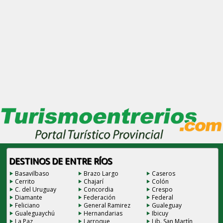
DESTINOS DE ENTRE RÍOS
Basavilbaso
Brazo Largo
Caseros
Cerrito
Chajarí
Colón
C. del Uruguay
Concordia
Crespo
Diamante
Federación
Federal
Feliciano
General Ramirez
Gualeguay
Gualeguaychú
Hernandarias
Ibicuy
La Paz
Larroque
Lib. San Martín