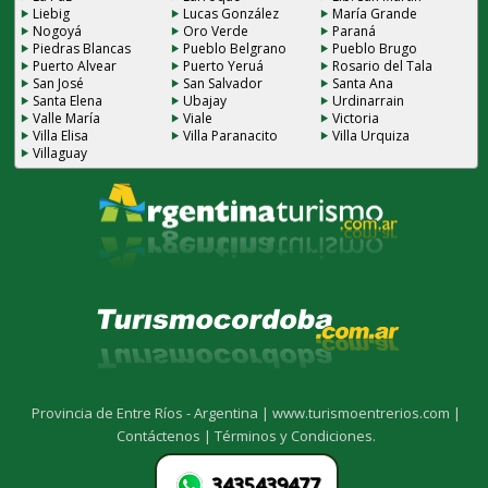
Liebig
Lucas González
María Grande
Nogoyá
Oro Verde
Paraná
Piedras Blancas
Pueblo Belgrano
Pueblo Brugo
Puerto Alvear
Puerto Yeruá
Rosario del Tala
San José
San Salvador
Santa Ana
Santa Elena
Ubajay
Urdinarrain
Valle María
Viale
Victoria
Villa Elisa
Villa Paranacito
Villa Urquiza
Villaguay
Provincia de Entre Ríos - Argentina |
www.turismoentrerios.com |
Contáctenos |
Términos y Condiciones.
3435439477