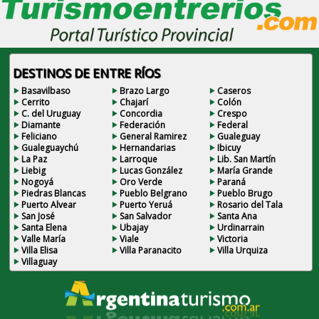
DESTINOS DE ENTRE RÍOS
Basavilbaso
Brazo Largo
Caseros
Cerrito
Chajarí
Colón
C. del Uruguay
Concordia
Crespo
Diamante
Federación
Federal
Feliciano
General Ramirez
Gualeguay
Gualeguaychú
Hernandarias
Ibicuy
La Paz
Larroque
Lib. San Martín
Liebig
Lucas González
María Grande
Nogoyá
Oro Verde
Paraná
Piedras Blancas
Pueblo Belgrano
Pueblo Brugo
Puerto Alvear
Puerto Yeruá
Rosario del Tala
San José
San Salvador
Santa Ana
Santa Elena
Ubajay
Urdinarrain
Valle María
Viale
Victoria
Villa Elisa
Villa Paranacito
Villa Urquiza
Villaguay