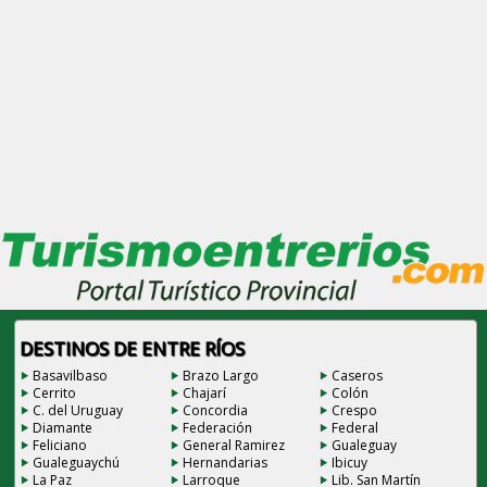
DESTINOS DE ENTRE RÍOS
Basavilbaso
Brazo Largo
Caseros
Cerrito
Chajarí
Colón
C. del Uruguay
Concordia
Crespo
Diamante
Federación
Federal
Feliciano
General Ramirez
Gualeguay
Gualeguaychú
Hernandarias
Ibicuy
La Paz
Larroque
Lib. San Martín