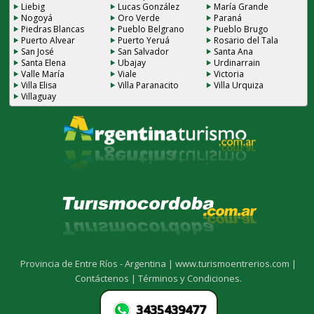
Liebig
Lucas González
María Grande
Nogoyá
Oro Verde
Paraná
Piedras Blancas
Pueblo Belgrano
Pueblo Brugo
Puerto Alvear
Puerto Yeruá
Rosario del Tala
San José
San Salvador
Santa Ana
Santa Elena
Ubajay
Urdinarrain
Valle María
Viale
Victoria
Villa Elisa
Villa Paranacito
Villa Urquiza
Villaguay
Provincia de Entre Ríos - Argentina |
www.turismoentrerios.com |
Contáctenos |
Términos y Condiciones.
3435439477