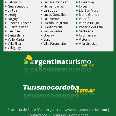
Feliciano
General Ramirez
Gualeguay
Gualeguaychú
Hernandarias
Ibicuy
La Paz
Larroque
Lib. San Martín
Liebig
Lucas González
María Grande
Nogoyá
Oro Verde
Paraná
Piedras Blancas
Pueblo Belgrano
Pueblo Brugo
Puerto Alvear
Puerto Yeruá
Rosario del Tala
San José
San Salvador
Santa Ana
Santa Elena
Ubajay
Urdinarrain
Valle María
Viale
Victoria
Villa Elisa
Villa Paranacito
Villa Urquiza
Villaguay
Provincia de Entre Ríos - Argentina |
www.turismoentrerios.com |
Contáctenos |
Términos y Condiciones.