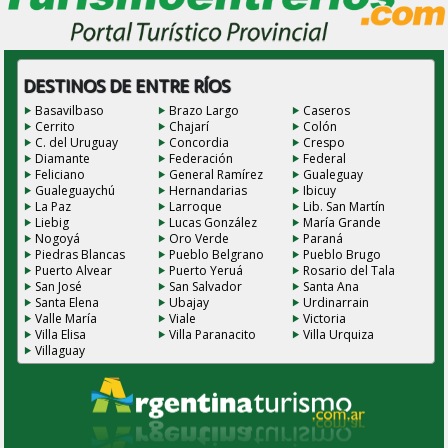
DESTINOS DE ENTRE RÍOS
Basavilbaso
Brazo Largo
Caseros
Cerrito
Chajarí
Colón
C. del Uruguay
Concordia
Crespo
Diamante
Federación
Federal
Feliciano
General Ramírez
Gualeguay
Gualeguaychú
Hernandarias
Ibicuy
La Paz
Larroque
Lib. San Martín
Liebig
Lucas González
María Grande
Nogoyá
Oro Verde
Paraná
Piedras Blancas
Pueblo Belgrano
Pueblo Brugo
Puerto Alvear
Puerto Yeruá
Rosario del Tala
San José
San Salvador
Santa Ana
Santa Elena
Ubajay
Urdinarrain
Valle María
Viale
Victoria
Villa Elisa
Villa Paranacito
Villa Urquiza
Villaguay