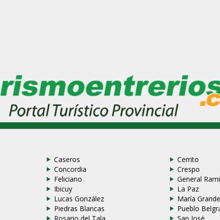
Caseros
Cerrito
Concordia
Crespo
Feliciano
General Rami
Ibicuy
La Paz
Lucas González
María Grand
Piedras Blancas
Pueblo Belgr
Rosario del Tala
San José