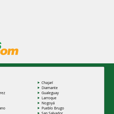
Chajarí
Diamante
rez
Gualeguay
Larroque
e
Nogoyá
ano
Pueblo Brugo
San Salvador