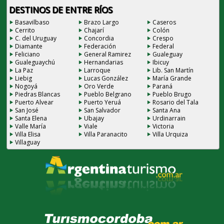
DESTINOS DE ENTRE RÍOS
Basavilbaso
Brazo Largo
Caseros
Cerrito
Chajarí
Colón
C. del Uruguay
Concordia
Crespo
Diamante
Federación
Federal
Feliciano
General Ramirez
Gualeguay
Gualeguaychú
Hernandarias
Ibicuy
La Paz
Larroque
Lib. San Martín
Liebig
Lucas González
María Grande
Nogoyá
Oro Verde
Paraná
Piedras Blancas
Pueblo Belgrano
Pueblo Brugo
Puerto Alvear
Puerto Yeruá
Rosario del Tala
San José
San Salvador
Santa Ana
Santa Elena
Ubajay
Urdinarrain
Valle María
Viale
Victoria
Villa Elisa
Villa Paranacito
Villa Urquiza
Villaguay