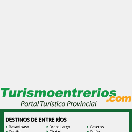
DESTINOS DE ENTRE RÍOS
Basavilbaso
Brazo Largo
Caseros
Cerrito
Chajarí
Colón