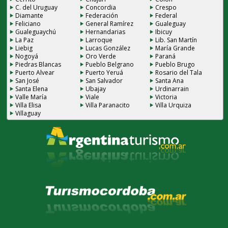
C. del Uruguay
Concordia
Crespo
Diamante
Federación
Federal
Feliciano
General Ramírez
Gualeguay
Gualeguaychú
Hernandarias
Ibicuy
La Paz
Larroque
Lib. San Martín
Liebig
Lucas González
María Grande
Nogoyá
Oro Verde
Paraná
Piedras Blancas
Pueblo Belgrano
Pueblo Brugo
Puerto Alvear
Puerto Yeruá
Rosario del Tala
San José
San Salvador
Santa Ana
Santa Elena
Ubajay
Urdinarrain
Valle María
Viale
Victoria
Villa Elisa
Villa Paranacito
Villa Urquiza
Villaguay