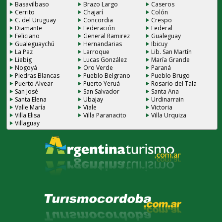
Basavilbaso
Brazo Largo
Caseros
Cerrito
Chajarí
Colón
C. del Uruguay
Concordia
Crespo
Diamante
Federación
Federal
Feliciano
General Ramirez
Gualeguay
Gualeguaychú
Hernandarias
Ibicuy
La Paz
Larroque
Lib. San Martín
Liebig
Lucas González
María Grande
Nogoyá
Oro Verde
Paraná
Piedras Blancas
Pueblo Belgrano
Pueblo Brugo
Puerto Alvear
Puerto Yeruá
Rosario del Tala
San José
San Salvador
Santa Ana
Santa Elena
Ubajay
Urdinarrain
Valle María
Viale
Victoria
Villa Elisa
Villa Paranacito
Villa Urquiza
Villaguay