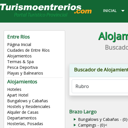
INICIAL
Alojam
Entre Ríos
Página Inicial
Buscado
Ciudades de Entre Ríos
Alojamientos
Termas & Spa
Pesca Deportiva
Buscador de Alojamien
Playas y Balnearios
Alojamientos
Hoteles
Apart Hotel
Bungalows y Cabañas
Hostels y Residenciales
Brazo Largo
Alquiler de Casas
Departamentos
Bungalows y Cabañas - (0)
Hosterías, Posadas
Campings - (0)
<