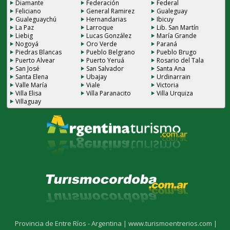
Diamante
Federación
Federal
Feliciano
General Ramirez
Gualeguay
Gualeguaychú
Hernandarias
Ibicuy
La Paz
Larroque
Lib. San Martín
Liebig
Lucas González
María Grande
Nogoyá
Oro Verde
Paraná
Piedras Blancas
Pueblo Belgrano
Pueblo Brugo
Puerto Alvear
Puerto Yeruá
Rosario del Tala
San José
San Salvador
Santa Ana
Santa Elena
Ubajay
Urdinarrain
Valle María
Viale
Victoria
Villa Elisa
Villa Paranacito
Villa Urquiza
Villaguay
Provincia de Entre Ríos - Argentina |
www.turismoentrerios.com |