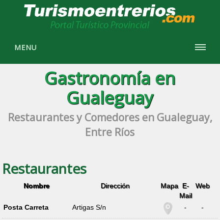
MENU
Gastronomía en
Gualeguay
Restaurantes y Comedores en Gualeguay,
Entre Ríos
Restaurantes
Nombre
Dirección
Mapa
E-
Web
Mail
Posta Carreta
Artigas S/n
-
-