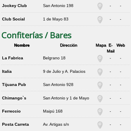
Jockey Club
San Antonio 198
-
-
Club Social
1 de Mayo 83
-
-
Confiterías / Bares
Nombre
Dirección
Mapa
E-
Web
Mail
La Fabrica
Belgrano 18
-
-
Italia
9 de Julio y A. Palacios
-
-
Tijuana Pub
San Antonio 928
-
-
Chimango`s
San Antonio y 1 de Mayo
-
-
Ferreccio
Maipú 168
-
-
Posta Carreta
Av. Artigas s/n
-
-