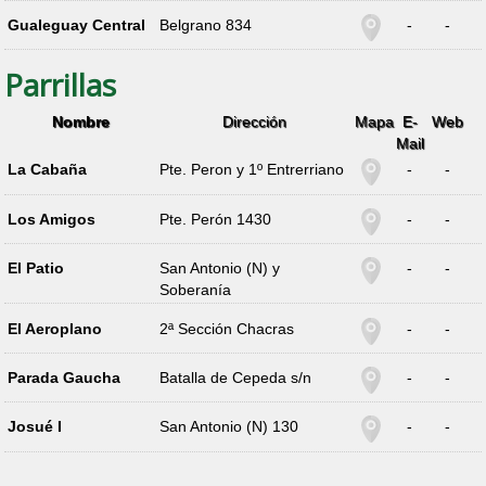
Gualeguay Central
Belgrano 834
-
-
Parrillas
Nombre
Dirección
Mapa
E-
Web
Mail
La Cabaña
Pte. Peron y 1º Entrerriano
-
-
Los Amigos
Pte. Perón 1430
-
-
El Patio
San Antonio (N) y
-
-
Soberanía
El Aeroplano
2ª Sección Chacras
-
-
Parada Gaucha
Batalla de Cepeda s/n
-
-
Josué I
San Antonio (N) 130
-
-