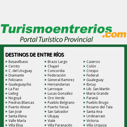
DESTINOS DE ENTRE RÍOS
Basavilbaso
Brazo Largo
Caseros
Cerrito
Chajarí
Colón
C. del Uruguay
Concordia
Crespo
Diamante
Federación
Federal
Feliciano
General Ramirez
Gualeguay
Gualeguaychú
Hernandarias
Ibicuy
La Paz
Larroque
Lib. San Martín
Liebig
Lucas González
María Grande
Nogoyá
Oro Verde
Paraná
Piedras Blancas
Pueblo Belgrano
Pueblo Brugo
Puerto Alvear
Puerto Yeruá
Rosario del Tala
San José
San Salvador
Santa Ana
Santa Elena
Ubajay
Urdinarrain
Valle María
Viale
Victoria
Villa Elisa
Villa Paranacito
Villa Urquiza