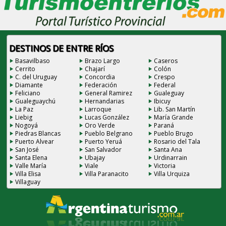
DESTINOS DE ENTRE RÍOS
Basavilbaso
Brazo Largo
Caseros
Cerrito
Chajarí
Colón
C. del Uruguay
Concordia
Crespo
Diamante
Federación
Federal
Feliciano
General Ramirez
Gualeguay
Gualeguaychú
Hernandarias
Ibicuy
La Paz
Larroque
Lib. San Martín
Liebig
Lucas González
María Grande
Nogoyá
Oro Verde
Paraná
Piedras Blancas
Pueblo Belgrano
Pueblo Brugo
Puerto Alvear
Puerto Yeruá
Rosario del Tala
San José
San Salvador
Santa Ana
Santa Elena
Ubajay
Urdinarrain
Valle María
Viale
Victoria
Villa Elisa
Villa Paranacito
Villa Urquiza
Villaguay