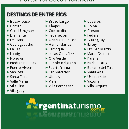
DESTINOS DE ENTRE RÍOS
Basavilbaso
Brazo Largo
Caseros
Cerrito
Chajarí
Colón
C. del Uruguay
Concordia
Crespo
Diamante
Federación
Federal
Feliciano
General Ramirez
Gualeguay
Gualeguaychú
Hernandarias
Ibicuy
La Paz
Larroque
Lib. San Martín
Liebig
Lucas González
María Grande
Nogoyá
Oro Verde
Paraná
Piedras Blancas
Pueblo Belgrano
Pueblo Brugo
Puerto Alvear
Puerto Yeruá
Rosario del Tala
San José
San Salvador
Santa Ana
Santa Elena
Ubajay
Urdinarrain
Valle María
Viale
Victoria
Villa Elisa
Villa Paranacito
Villa Urquiza
Villaguay