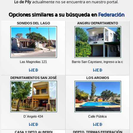
Lo de Pily
actualmente no se encuentra en nuestro portal.
Descubrir alternativas de
Casas y D
Opciones similares a su búsqueda en
Federación
SONIDOS DEL LAGO
ANGIRU DEPARTAMENTO
Las Magnolias 121
Barrio San Cayetano, ingreso a la c
DEPARTAMENTOS SAN JOSÉ
LOS AROMOS
D´Angelo 434
Calle Pública
CASA Y DPTO ALBERDI
DEPTO. TERMAS FEDERACIÓN