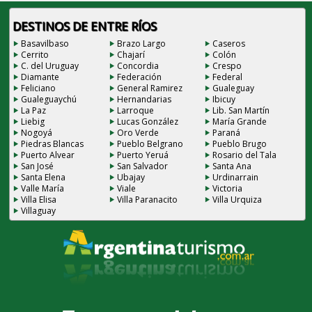
DESTINOS DE ENTRE RÍOS
Basavilbaso
Brazo Largo
Caseros
Cerrito
Chajarí
Colón
C. del Uruguay
Concordia
Crespo
Diamante
Federación
Federal
Feliciano
General Ramirez
Gualeguay
Gualeguaychú
Hernandarias
Ibicuy
La Paz
Larroque
Lib. San Martín
Liebig
Lucas González
María Grande
Nogoyá
Oro Verde
Paraná
Piedras Blancas
Pueblo Belgrano
Pueblo Brugo
Puerto Alvear
Puerto Yeruá
Rosario del Tala
San José
San Salvador
Santa Ana
Santa Elena
Ubajay
Urdinarrain
Valle María
Viale
Victoria
Villa Elisa
Villa Paranacito
Villa Urquiza
Villaguay