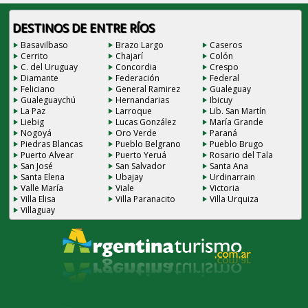
DESTINOS DE ENTRE RÍOS
Basavilbaso
Brazo Largo
Caseros
Cerrito
Chajarí
Colón
C. del Uruguay
Concordia
Crespo
Diamante
Federación
Federal
Feliciano
General Ramirez
Gualeguay
Gualeguaychú
Hernandarias
Ibicuy
La Paz
Larroque
Lib. San Martín
Liebig
Lucas González
María Grande
Nogoyá
Oro Verde
Paraná
Piedras Blancas
Pueblo Belgrano
Pueblo Brugo
Puerto Alvear
Puerto Yeruá
Rosario del Tala
San José
San Salvador
Santa Ana
Santa Elena
Ubajay
Urdinarrain
Valle María
Viale
Victoria
Villa Elisa
Villa Paranacito
Villa Urquiza
Villaguay