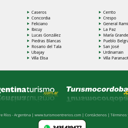
Caseros
Cerrito
Concordia
Crespo
Feliciano
General Rami
Ibicuy
La Paz
Lucas González
María Grand
Piedras Blancas
Pueblo Belgr
Rosario del Tala
San José
Ubajay
Urdinarrain
Villa Elisa
Villa Paranaci
re Ríos - Argentina |
www.turismoentrerios.com |
Contáctenos |
Términos 
3435439477