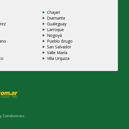
Chajarí
Diamante
rez
Gualeguay
Larroque
e
Nogoyá
ano
Pueblo Brugo
San Salvador
Valle María
to
Villa Urquiza
y Condiciones.