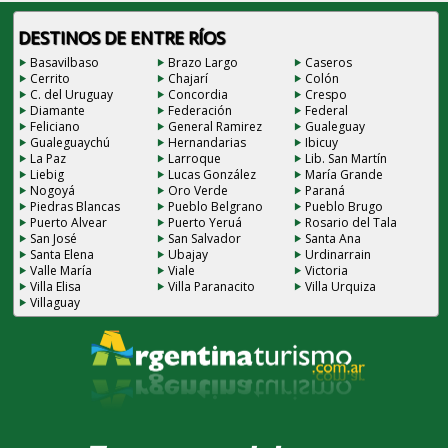
DESTINOS DE ENTRE RÍOS
Basavilbaso
Brazo Largo
Caseros
Cerrito
Chajarí
Colón
C. del Uruguay
Concordia
Crespo
Diamante
Federación
Federal
Feliciano
General Ramirez
Gualeguay
Gualeguaychú
Hernandarias
Ibicuy
La Paz
Larroque
Lib. San Martín
Liebig
Lucas González
María Grande
Nogoyá
Oro Verde
Paraná
Piedras Blancas
Pueblo Belgrano
Pueblo Brugo
Puerto Alvear
Puerto Yeruá
Rosario del Tala
San José
San Salvador
Santa Ana
Santa Elena
Ubajay
Urdinarrain
Valle María
Viale
Victoria
Villa Elisa
Villa Paranacito
Villa Urquiza
Villaguay