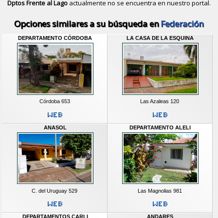
Dptos Frente al Lago
actualmente no se encuentra en nuestro portal.
Descubrir alternativas de
Casas y D
Opciones similares a su búsqueda en
Federación
DEPARTAMENTO CÓRDOBA
LA CASA DE LA ESQUINA
Córdoba 653
Las Azaleas 120
ANASOL
DEPARTAMENTO ALELI
C. del Uruguay 529
Las Magnolias 981
DEPARTAMENTOS CARLI
ANDARES