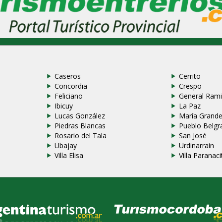
Caseros
Cerrito
Concordia
Crespo
Feliciano
General Rami
Ibicuy
La Paz
Lucas González
María Grand
Piedras Blancas
Pueblo Belgr
Rosario del Tala
San José
Ubajay
Urdinarrain
Villa Elisa
Villa Paranaci