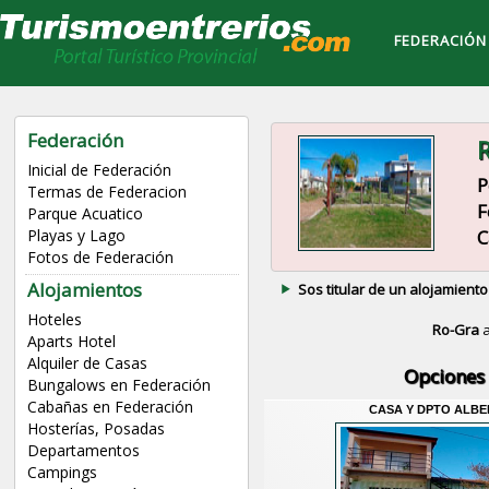
FEDERACIÓN
Federación
R
Inicial de Federación
P
Termas de Federacion
F
Parque Acuatico
C
Playas y Lago
Fotos de Federación
Alojamientos
Sos titular de un alojamiento
Hoteles
Ro-Gra
a
Aparts Hotel
Alquiler de Casas
Opciones 
Bungalows en Federación
Cabañas en Federación
CASA Y DPTO ALBE
Hosterías, Posadas
Departamentos
Campings