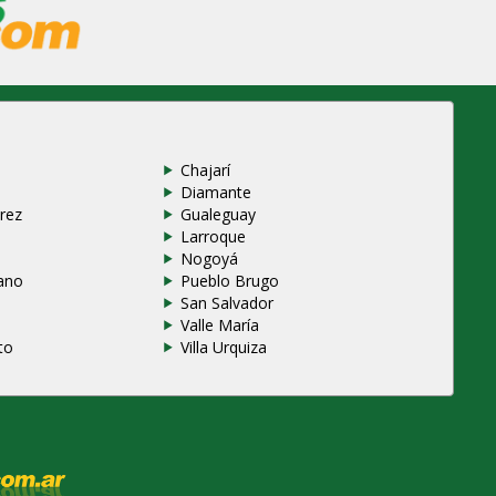
Chajarí
Diamante
rez
Gualeguay
Larroque
e
Nogoyá
ano
Pueblo Brugo
San Salvador
Valle María
to
Villa Urquiza