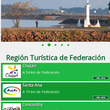
Región Turística de Federación
Chajarí
A 54 km de Federación.
Santa Ana
A 73 km de Federación.
Concordia