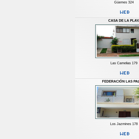
Güemes 324
CASA DE LA PLAY
Las Camelias 179
FEDERACIÓN LAS PA
Los Jazmines 178