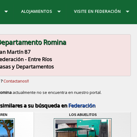
ALOJAMIENTOS
VISITE EN FEDERACIÓN
Departamento Romina
an Martín 87
ederación - Entre Ríos
asas y Departamentos
 ?
Contactanos!!
Romina
actualmente no se encuentra en nuestro portal.
Descubrir alternativas de
Casas y Departamentos
en l
similares a su búsqueda en
Federación
AREN
LOS ABUELITOS