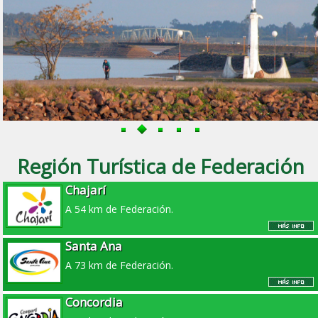
Región Turística de Federación
Chajarí
A 54 km de Federación.
Santa Ana
A 73 km de Federación.
Concordia