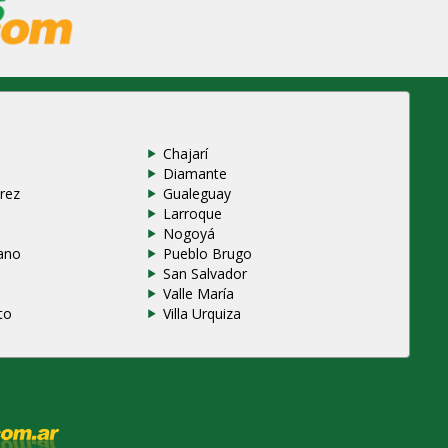
Chajarí
Diamante
rez
Gualeguay
Larroque
e
Nogoyá
ano
Pueblo Brugo
San Salvador
Valle María
to
Villa Urquiza