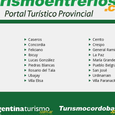
Caseros
Cerrito
Concordia
Crespo
Feliciano
General Rami
Ibicuy
La Paz
Lucas González
María Grand
Piedras Blancas
Pueblo Belgr
Rosario del Tala
San José
Ubajay
Urdinarrain
Villa Elisa
Villa Paranaci