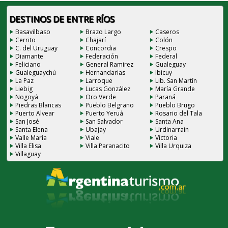
DESTINOS DE ENTRE RÍOS
Basavilbaso
Brazo Largo
Caseros
Cerrito
Chajarí
Colón
C. del Uruguay
Concordia
Crespo
Diamante
Federación
Federal
Feliciano
General Ramirez
Gualeguay
Gualeguaychú
Hernandarias
Ibicuy
La Paz
Larroque
Lib. San Martín
Liebig
Lucas González
María Grande
Nogoyá
Oro Verde
Paraná
Piedras Blancas
Pueblo Belgrano
Pueblo Brugo
Puerto Alvear
Puerto Yeruá
Rosario del Tala
San José
San Salvador
Santa Ana
Santa Elena
Ubajay
Urdinarrain
Valle María
Viale
Victoria
Villa Elisa
Villa Paranacito
Villa Urquiza
Villaguay