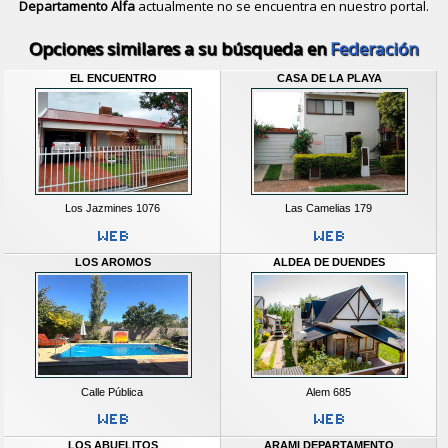
Departamento Alfa
actualmente no se encuentra en nuestro portal.
Descubrir alternativas de
Casas y D
Opciones similares a su búsqueda en
Federación
EL ENCUENTRO
CASA DE LA PLAYA
Los Jazmines 1076
Las Camelias 179
LOS AROMOS
ALDEA DE DUENDES
Calle Pública
Alem 685
LOS ABUELITOS
ARAMI DEPARTAMENTO