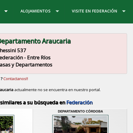
ALOJAMIENTOS
VISITE EN FEDERACIÓN
epartamento Araucaria
hessini 537
ederación - Entre Ríos
asas y Departamentos
 ?
Contactanos!!
aucaria
actualmente no se encuentra en nuestro portal.
Descubrir alternativas de
Casas y Departamentos
en l
similares a su búsqueda en
Federación
DEPARTAMENTO CÓRDOBA