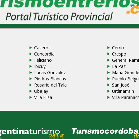
Caseros
Cerrito
Concordia
Crespo
Feliciano
General Rami
Ibicuy
La Paz
Lucas González
María Grand
Piedras Blancas
Pueblo Belgr
Rosario del Tala
San José
Ubajay
Urdinarrain
Villa Elisa
Villa Paranaci