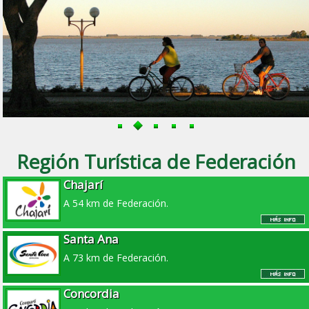
Región Turística de Federación
Chajarí
A 54 km de Federación.
Santa Ana
A 73 km de Federación.
Concordia