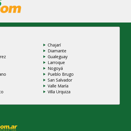
Chajarí
Diamante
rez
Gualeguay
Larroque
e
Nogoyá
ano
Pueblo Brugo
San Salvador
Valle María
to
Villa Urquiza