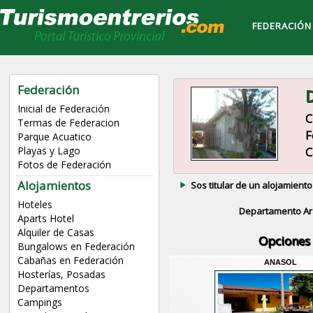
FEDERACIÓN
Federación
D
Inicial de Federación
C
Termas de Federacion
F
Parque Acuatico
C
Playas y Lago
Fotos de Federación
Alojamientos
Sos titular de un alojamiento
Hoteles
Departamento Ar
Aparts Hotel
Alquiler de Casas
Opciones 
Bungalows en Federación
Cabañas en Federación
ANASOL
Hosterías, Posadas
Departamentos
Campings