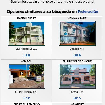
Guarumba
actualmente no se encuentra en nuestro portal.
Descubrir alternativas de
Apart Hote
Opciones similares a su búsqueda en
Federación
BAMBÚ APART
HANNA APART
Las Magnolias 212
Dangelo 454
ANASOL
EL RINCON DE CHICHE
C. del Uruguay 529
Paraná 1592
APART EL REMANSO
HG APART