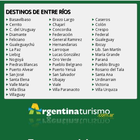
DESTINOS DE ENTRE RÍOS
Basavilbaso
Brazo Largo
Caseros
Cerrito
Chajarí
Colón
C. del Uruguay
Concordia
Crespo
Diamante
Federación
Federal
Feliciano
General Ramirez
Gualeguay
Gualeguaychú
Hernandarias
Ibicuy
La Paz
Larroque
Lib. San Martín
Liebig
Lucas González
María Grande
Nogoyá
Oro Verde
Paraná
Piedras Blancas
Pueblo Belgrano
Pueblo Brugo
Puerto Alvear
Puerto Yeruá
Rosario del Tala
San José
San Salvador
Santa Ana
Santa Elena
Ubajay
Urdinarrain
Valle María
Viale
Victoria
Villa Elisa
Villa Paranacito
Villa Urquiza
Villaguay