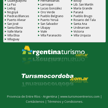
Gualeguaychú
Hernandarias
Ibicuy
La Paz
Larroque
Lib. San Martín
Liebig
Lucas González
María Grande
Nogoyá
Oro Verde
Paraná
Piedras Blancas
Pueblo Belgrano
Pueblo Brugo
Puerto Alvear
Puerto Yeruá
Rosario del Tala
San José
San Salvador
Santa Ana
Santa Elena
Ubajay
Urdinarrain
Valle María
Viale
Victoria
Villa Elisa
Villa Paranacito
Villa Urquiza
Villaguay
Provincia de Entre Ríos - Argentina |
www.turismoentrerios.com |
Contáctenos |
Términos y Condiciones.