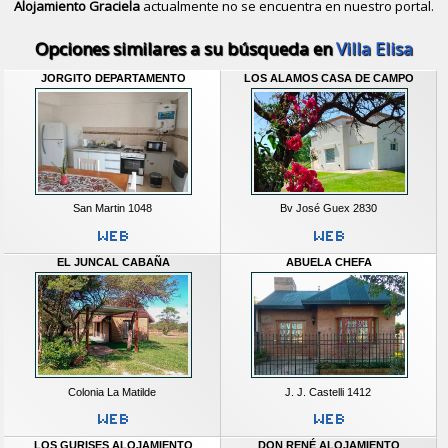
Alojamiento Graciela
actualmente no se encuentra en nuestro portal.
Descubrir alternativas de
Casas y D
Opciones similares a su búsqueda en
Villa Elisa
JORGITO DEPARTAMENTO
LOS ALAMOS CASA DE CAMPO
San Martin 1048
Bv José Guex 2830
EL JUNCAL CABAÑA
ABUELA CHEFA
Colonia La Matilde
J. J. Castelli 1412
LOS GURISES ALOJAMIENTO
DON RENÉ ALOJAMIENTO