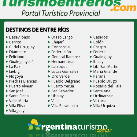
DESTINOS DE ENTRE RÍOS
Basavilbaso
Brazo Largo
Caseros
Cerrito
Chajarí
Colón
C. del Uruguay
Concordia
Crespo
Diamante
Federación
Federal
Feliciano
General Ramirez
Gualeguay
Gualeguaychú
Hernandarias
Ibicuy
La Paz
Larroque
Lib. San Martín
Liebig
Lucas González
María Grande
Nogoyá
Oro Verde
Paraná
Piedras Blancas
Pueblo Belgrano
Pueblo Brugo
Puerto Alvear
Puerto Yeruá
Rosario del Tala
San José
San Salvador
Santa Ana
Santa Elena
Ubajay
Urdinarrain
Valle María
Viale
Victoria
Villa Elisa
Villa Paranacito
Villa Urquiza
Villaguay