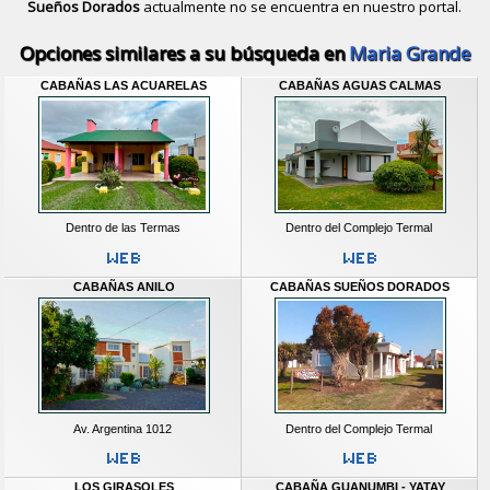
Sueños Dorados
actualmente no se encuentra en nuestro portal.
Descubrir alternativas de
Bungalows
Opciones similares a su búsqueda en
Maria Grande
CABAÑAS LAS ACUARELAS
CABAÑAS AGUAS CALMAS
Dentro de las Termas
Dentro del Complejo Termal
CABAÑAS ANILO
CABAÑAS SUEÑOS DORADOS
Av. Argentina 1012
Dentro del Complejo Termal
LOS GIRASOLES
CABAÑA GUANUMBI - YATAY