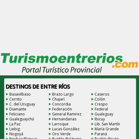
DESTINOS DE ENTRE RÍOS
Basavilbaso
Brazo Largo
Caseros
Cerrito
Chajarí
Colón
C. del Uruguay
Concordia
Crespo
Diamante
Federación
Federal
Feliciano
General Ramirez
Gualeguay
Gualeguaychú
Hernandarias
Ibicuy
La Paz
Larroque
Lib. San Martín
Liebig
Lucas González
María Grande
Nogoyá
Oro Verde
Paraná
Piedras Blancas
Pueblo Belgrano
Pueblo Brugo