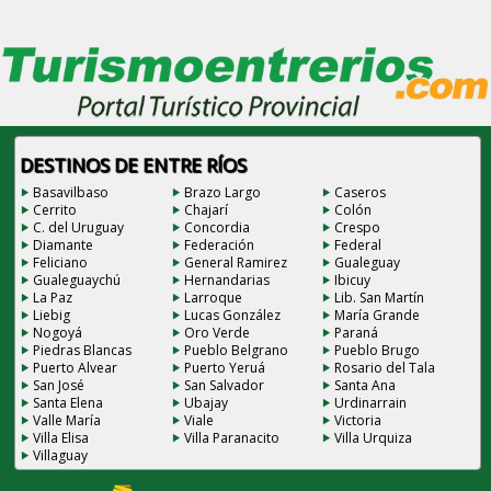
DESTINOS DE ENTRE RÍOS
Basavilbaso
Brazo Largo
Caseros
Cerrito
Chajarí
Colón
C. del Uruguay
Concordia
Crespo
Diamante
Federación
Federal
Feliciano
General Ramirez
Gualeguay
Gualeguaychú
Hernandarias
Ibicuy
La Paz
Larroque
Lib. San Martín
Liebig
Lucas González
María Grande
Nogoyá
Oro Verde
Paraná
Piedras Blancas
Pueblo Belgrano
Pueblo Brugo
Puerto Alvear
Puerto Yeruá
Rosario del Tala
San José
San Salvador
Santa Ana
Santa Elena
Ubajay
Urdinarrain
Valle María
Viale
Victoria
Villa Elisa
Villa Paranacito
Villa Urquiza
Villaguay