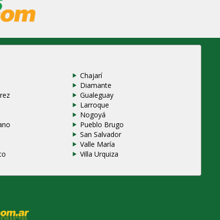
Chajarí
Diamante
rez
Gualeguay
Larroque
e
Nogoyá
ano
Pueblo Brugo
San Salvador
Valle María
to
Villa Urquiza