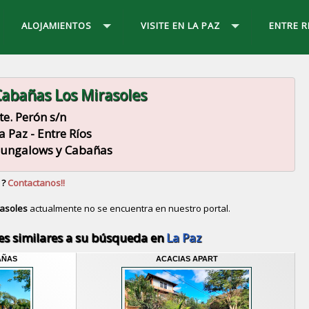
ALOJAMIENTOS
VISITE EN LA PAZ
ENTRE R
abañas Los Mirasoles
te. Perón s/n
a Paz - Entre Ríos
ungalows y Cabañas
 ?
Contactanos!!
asoles
actualmente no se encuentra en nuestro portal.
Descubrir alternativas de
Bungalows y Cabañas
en la
es similares a su búsqueda en
La Paz
AÑAS
ACACIAS APART