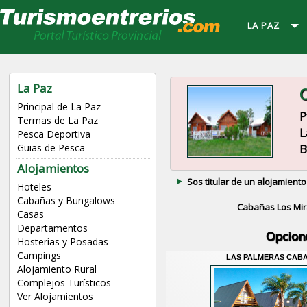
LA PAZ
La Paz
C
Principal de La Paz
P
Termas de La Paz
L
Pesca Deportiva
B
Guias de Pesca
Alojamientos
Sos titular de un alojamiento
Hoteles
Cabañas y Bungalows
Cabañas Los Mir
Casas
Departamentos
Opcion
Hosterías y Posadas
Campings
LAS PALMERAS CAB
Alojamiento Rural
Complejos Turísticos
Ver Alojamientos