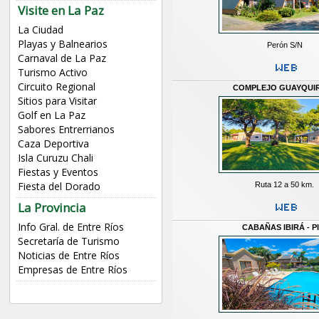
Visite en La Paz
La Ciudad
Playas y Balnearios
Perón S/N
Carnaval de La Paz
Turismo Activo
Circuito Regional
COMPLEJO GUAYQUI
Sitios para Visitar
Golf en La Paz
Sabores Entrerrianos
Caza Deportiva
Isla Curuzu Chali
Fiestas y Eventos
Fiesta del Dorado
Ruta 12 a 50 km.
La Provincia
Info Gral. de Entre Ríos
CABAÑAS IBIRÁ - P
Secretaría de Turismo
Noticias de Entre Ríos
Empresas de Entre Ríos