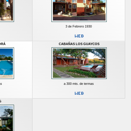
3 de Febrero 1930
ORÁ
CABAÑAS LOS GUAYCOS
as
a 300 mts. de termas
G