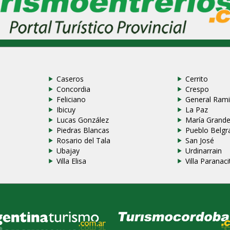
Caseros
Cerrito
Concordia
Crespo
Feliciano
General Rami
Ibicuy
La Paz
Lucas González
María Grand
Piedras Blancas
Pueblo Belgr
Rosario del Tala
San José
Ubajay
Urdinarrain
Villa Elisa
Villa Paranaci