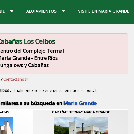
DE
ALOJAMIENTOS
VISITE EN MARIA GRANDE
abañas Los Ceibos
entro del Complejo Termal
aria Grande - Entre Ríos
ungalows y Cabañas
 ?
Contactanos!!
eibos
actualmente no se encuentra en nuestro portal.
Descubrir alternativas de
Bungalows y Cabañas
en la
imilares a su búsqueda en
Maria Grande
YATAY
CABAÑAS TERMAS MARÍA GRANDE