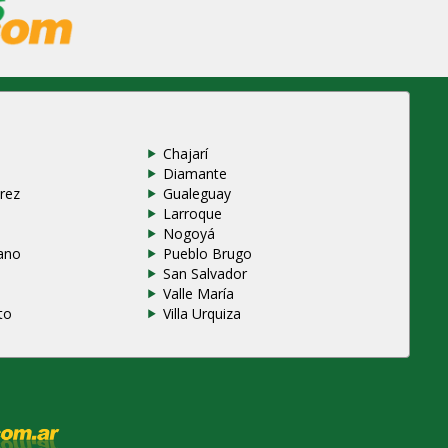
Chajarí
Diamante
rez
Gualeguay
Larroque
e
Nogoyá
ano
Pueblo Brugo
San Salvador
Valle María
to
Villa Urquiza