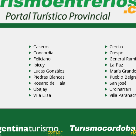
Caseros
Cerrito
Concordia
Crespo
Feliciano
General Rami
Ibicuy
La Paz
Lucas González
María Grand
Piedras Blancas
Pueblo Belgr
Rosario del Tala
San José
Ubajay
Urdinarrain
Villa Elisa
Villa Paranaci