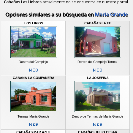
Cabañas Las Liebres
actualmente no se encuentra en nuestro portal.
Descubrir alternativas de
Bungalows
Opciones similares a su búsqueda en
Maria Grande
LOS LIRIOS
CABAÑAS LA FE
Dentro del Complejo
Dentro del Complejo Termal
CABAÑA LA COMPAÑERA
LA JOSEFINA
Termas Maria Grande
Dentro de Termas de Maria Grande
CABAÑAS MAR AZUL
CABAÑAS JULIO CESAR