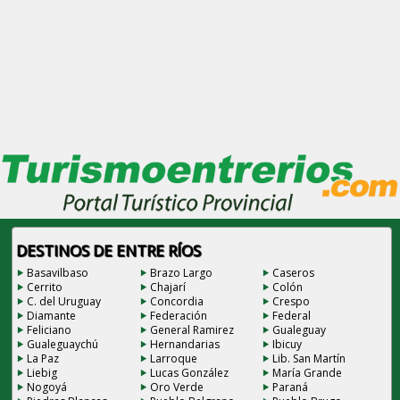
DESTINOS DE ENTRE RÍOS
Basavilbaso
Brazo Largo
Caseros
Cerrito
Chajarí
Colón
C. del Uruguay
Concordia
Crespo
Diamante
Federación
Federal
Feliciano
General Ramirez
Gualeguay
Gualeguaychú
Hernandarias
Ibicuy
La Paz
Larroque
Lib. San Martín
Liebig
Lucas González
María Grande
Nogoyá
Oro Verde
Paraná