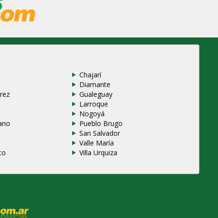
Chajarí
Diamante
rez
Gualeguay
Larroque
e
Nogoyá
ano
Pueblo Brugo
San Salvador
Valle María
to
Villa Urquiza