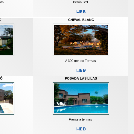
s/n
Perón S/N
G
CHEVAL BLANC
A 300 mtr. de Termas
BÓ
POSADA LAS LILAS
Frente a termas