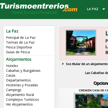
LA PAZ
La Paz
L
Principal de La Paz
P
Termas de La Paz
L
Pesca Deportiva
B
Guias de Pesca
Alojamientos
Sos titular de un alojamiento
Hoteles
Cabañas y Bungalows
Las Cabañas de
Casas
Departamentos
Opcion
Hosterías y Posadas
Campings
CRESKEN CASA DE C
Alojamiento Rural
Complejos Turísticos
Ver Alojamientos