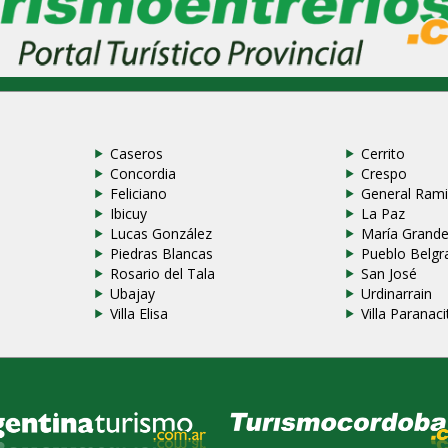
Caseros
Cerrito
Concordia
Crespo
Feliciano
General Rami
Ibicuy
La Paz
Lucas González
María Grand
Piedras Blancas
Pueblo Belgr
Rosario del Tala
San José
Ubajay
Urdinarrain
Villa Elisa
Villa Paranaci