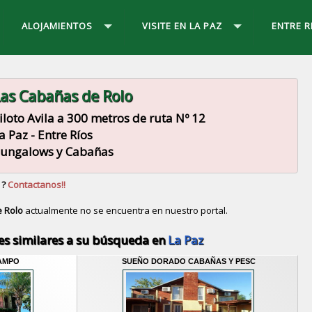
ALOJAMIENTOS
VISITE EN LA PAZ
ENTRE R
as Cabañas de Rolo
iloto Avila a 300 metros de ruta Nº 12
a Paz - Entre Ríos
ungalows y Cabañas
 ?
Contactanos!!
 Rolo
actualmente no se encuentra en nuestro portal.
Descubrir alternativas de
Bungalows y Cabañas
en la
es similares a su búsqueda en
La Paz
AMPO
SUEÑO DORADO CABAÑAS Y PESC