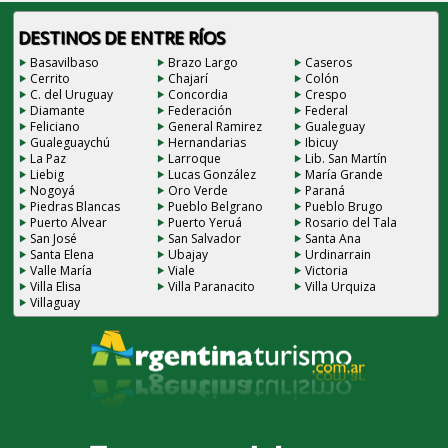
DESTINOS DE ENTRE RÍOS
Basavilbaso
Brazo Largo
Caseros
Cerrito
Chajarí
Colón
C. del Uruguay
Concordia
Crespo
Diamante
Federación
Federal
Feliciano
General Ramirez
Gualeguay
Gualeguaychú
Hernandarias
Ibicuy
La Paz
Larroque
Lib. San Martín
Liebig
Lucas González
María Grande
Nogoyá
Oro Verde
Paraná
Piedras Blancas
Pueblo Belgrano
Pueblo Brugo
Puerto Alvear
Puerto Yeruá
Rosario del Tala
San José
San Salvador
Santa Ana
Santa Elena
Ubajay
Urdinarrain
Valle María
Viale
Victoria
Villa Elisa
Villa Paranacito
Villa Urquiza
Villaguay