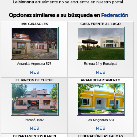
La Monona
actualmente no se encuentra en nuestro portal.
Descubrir alternativas de
Casas y D
Opciones similares a su búsqueda en
Federación
MIS GIRASOLES
CASA FRENTE AL LAGO
Antártida Argentina 576
Ex-ruta 14 y Eucaliptal
EL RINCON DE CHICHE
ARAMI DEPARTAMENTO
Paraná 1592
Las Magnolias 531
DEPARTAMENTOS KAREN
FEDERACIÓN LAS PALMAS