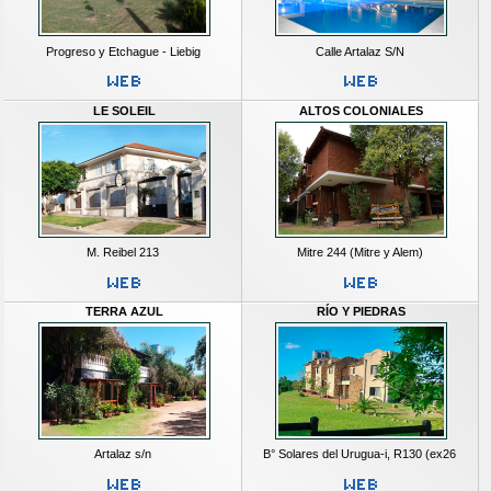
Progreso y Etchague - Liebig
Calle Artalaz S/N
LE SOLEIL
ALTOS COLONIALES
M. Reibel 213
Mitre 244 (Mitre y Alem)
TERRA AZUL
RÍO Y PIEDRAS
Artalaz s/n
B° Solares del Urugua-i, R130 (ex26