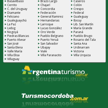
Basavilbaso
Brazo Largo
Caseros
Cerrito
Chajarí
Colón
C. del Uruguay
Concordia
Crespo
Diamante
Federación
Federal
Feliciano
General Ramirez
Gualeguay
Gualeguaychú
Hernandarias
Ibicuy
La Paz
Larroque
Lib. San Martín
Liebig
Lucas González
María Grande
Nogoyá
Oro Verde
Paraná
Piedras Blancas
Pueblo Belgrano
Pueblo Brugo
Puerto Alvear
Puerto Yeruá
Rosario del Tala
San José
San Salvador
Santa Ana
Santa Elena
Ubajay
Urdinarrain
Valle María
Viale
Victoria
Villa Elisa
Villa Paranacito
Villa Urquiza
Villaguay