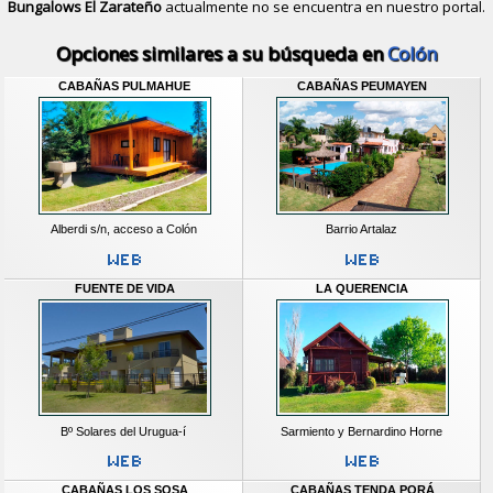
Bungalows El Zarateño
actualmente no se encuentra en nuestro portal.
Descubrir alternativas de
Bungalows
Opciones similares a su búsqueda en
Colón
CABAÑAS PULMAHUE
CABAÑAS PEUMAYEN
Alberdi s/n, acceso a Colón
Barrio Artalaz
FUENTE DE VIDA
LA QUERENCIA
Bº Solares del Urugua-í
Sarmiento y Bernardino Horne
CABAÑAS LOS SOSA
CABAÑAS TENDA PORÁ