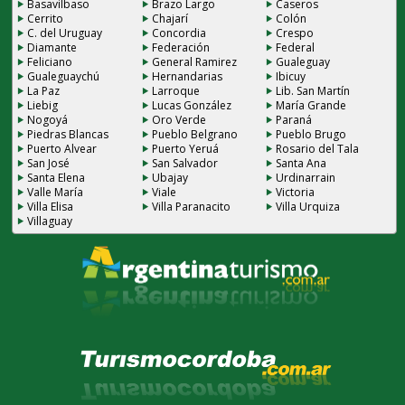
Basavilbaso
Brazo Largo
Caseros
Cerrito
Chajarí
Colón
C. del Uruguay
Concordia
Crespo
Diamante
Federación
Federal
Feliciano
General Ramirez
Gualeguay
Gualeguaychú
Hernandarias
Ibicuy
La Paz
Larroque
Lib. San Martín
Liebig
Lucas González
María Grande
Nogoyá
Oro Verde
Paraná
Piedras Blancas
Pueblo Belgrano
Pueblo Brugo
Puerto Alvear
Puerto Yeruá
Rosario del Tala
San José
San Salvador
Santa Ana
Santa Elena
Ubajay
Urdinarrain
Valle María
Viale
Victoria
Villa Elisa
Villa Paranacito
Villa Urquiza
Villaguay