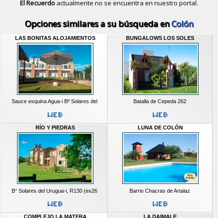
El Recuerdo
actualmente no se encuentra en nuestro portal.
Descubrir alternativas de
Bungalows
Opciones similares a su búsqueda en
Colón
LAS BONITAS ALOJAMIENTOS
BUNGALOWS LOS SOLES
Sauce esquina Agua-i Bº Solares del
Batalla de Cepeda 262
RÍO Y PIEDRAS
LUNA DE COLÓN
B° Solares del Urugua-i, R130 (ex26
Barrio Chacras de Artalaz
COMPLEJO LA MATERA
LA DAIMALE