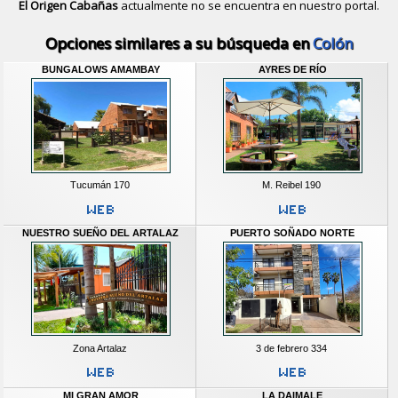
El Origen Cabañas
actualmente no se encuentra en nuestro portal.
Descubrir alternativas de
Bungalows
Opciones similares a su búsqueda en
Colón
BUNGALOWS AMAMBAY
AYRES DE RÍO
Tucumán 170
M. Reibel 190
NUESTRO SUEÑO DEL ARTALAZ
PUERTO SOÑADO NORTE
Zona Artalaz
3 de febrero 334
MI GRAN AMOR
LA DAIMALE