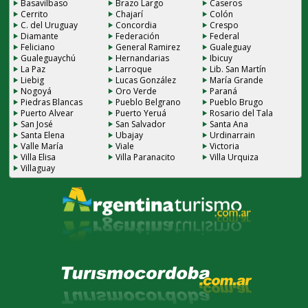
Basavilbaso
Brazo Largo
Caseros
Cerrito
Chajarí
Colón
C. del Uruguay
Concordia
Crespo
Diamante
Federación
Federal
Feliciano
General Ramirez
Gualeguay
Gualeguaychú
Hernandarias
Ibicuy
La Paz
Larroque
Lib. San Martín
Liebig
Lucas González
María Grande
Nogoyá
Oro Verde
Paraná
Piedras Blancas
Pueblo Belgrano
Pueblo Brugo
Puerto Alvear
Puerto Yeruá
Rosario del Tala
San José
San Salvador
Santa Ana
Santa Elena
Ubajay
Urdinarrain
Valle María
Viale
Victoria
Villa Elisa
Villa Paranacito
Villa Urquiza
Villaguay