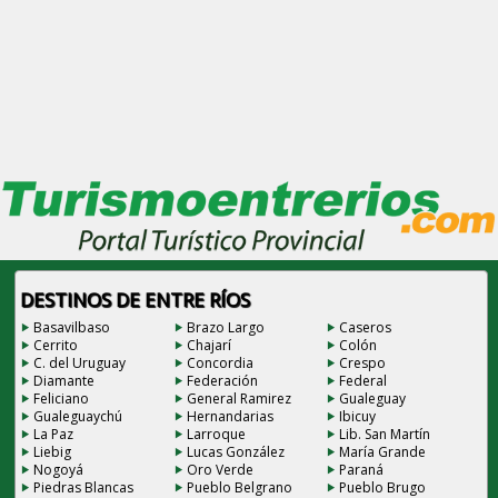
DESTINOS DE ENTRE RÍOS
Basavilbaso
Brazo Largo
Caseros
Cerrito
Chajarí
Colón
C. del Uruguay
Concordia
Crespo
Diamante
Federación
Federal
Feliciano
General Ramirez
Gualeguay
Gualeguaychú
Hernandarias
Ibicuy
La Paz
Larroque
Lib. San Martín
Liebig
Lucas González
María Grande
Nogoyá
Oro Verde
Paraná
Piedras Blancas
Pueblo Belgrano
Pueblo Brugo