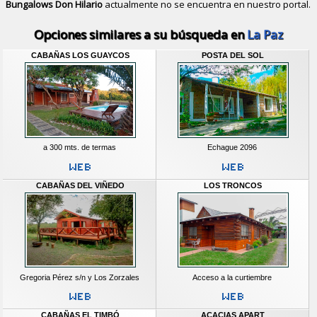
Bungalows Don Hilario
actualmente no se encuentra en nuestro portal.
Descubrir alternativas de
Bungalows
Opciones similares a su búsqueda en
La Paz
CABAÑAS LOS GUAYCOS
POSTA DEL SOL
a 300 mts. de termas
Echague 2096
CABAÑAS DEL VIÑEDO
LOS TRONCOS
Gregoria Pérez s/n y Los Zorzales
Acceso a la curtiembre
CABAÑAS EL TIMBÓ
ACACIAS APART