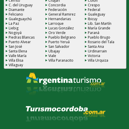
Cerrito
Chajarí
Colón
C. del Uruguay
Concordia
Crespo
Diamante
Federación
Federal
Feliciano
General Ramirez
Gualeguay
Gualeguaychú
Hernandarias
Ibicuy
La Paz
Larroque
Lib. San Martín
Liebig
Lucas González
María Grande
Nogoyá
Oro Verde
Paraná
Piedras Blancas
Pueblo Belgrano
Pueblo Brugo
Puerto Alvear
Puerto Yeruá
Rosario del Tala
San José
San Salvador
Santa Ana
Santa Elena
Ubajay
Urdinarrain
Valle María
Viale
Victoria
Villa Elisa
Villa Paranacito
Villa Urquiza
Villaguay