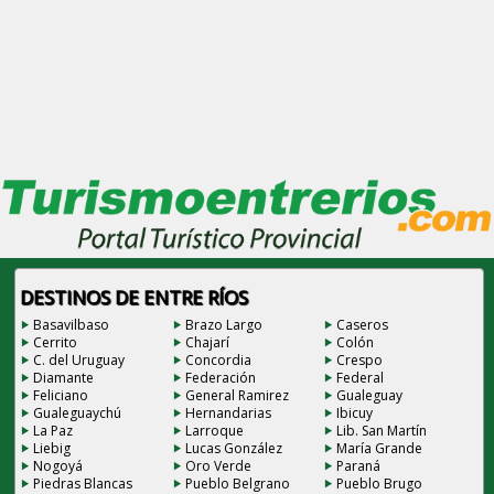
DESTINOS DE ENTRE RÍOS
Basavilbaso
Brazo Largo
Caseros
Cerrito
Chajarí
Colón
C. del Uruguay
Concordia
Crespo
Diamante
Federación
Federal
Feliciano
General Ramirez
Gualeguay
Gualeguaychú
Hernandarias
Ibicuy
La Paz
Larroque
Lib. San Martín
Liebig
Lucas González
María Grande
Nogoyá
Oro Verde
Paraná
Piedras Blancas
Pueblo Belgrano
Pueblo Brugo