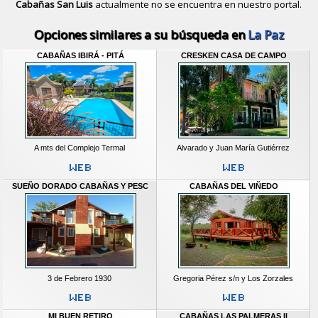
Cabañas San Luis
actualmente no se encuentra en nuestro portal.
Descubrir alternativas de
Bungalows
Opciones similares a su búsqueda en
La Paz
CABAÑAS IBIRÁ - PITÁ
CRESKEN CASA DE CAMPO
A mts del Complejo Termal
Alvarado y Juan María Gutiérrez
SUEÑO DORADO CABAÑAS Y PESC
CABAÑAS DEL VIÑEDO
3 de Febrero 1930
Gregoria Pérez s/n y Los Zorzales
MI BUEN RETIRO
CABAÑAS LAS PALMERAS II