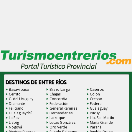
DESTINOS DE ENTRE RÍOS
Basavilbaso
Brazo Largo
Caseros
Cerrito
Chajarí
Colón
C. del Uruguay
Concordia
Crespo
Diamante
Federación
Federal
Feliciano
General Ramirez
Gualeguay
Gualeguaychú
Hernandarias
Ibicuy
La Paz
Larroque
Lib. San Martín
Liebig
Lucas González
María Grande
Nogoyá
Oro Verde
Paraná
Piedras Blancas
Pueblo Belgrano
Pueblo Brugo