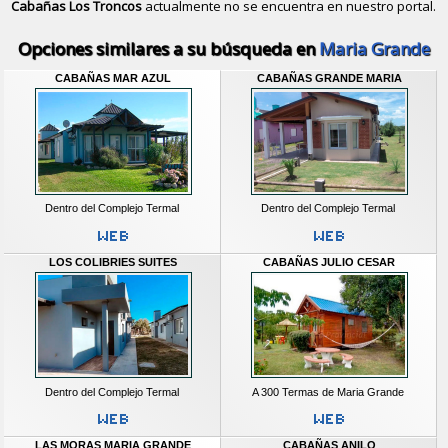
Cabañas Los Troncos
actualmente no se encuentra en nuestro portal.
Descubrir alternativas de
Bungalows
Opciones similares a su búsqueda en
Maria Grande
CABAÑAS MAR AZUL
CABAÑAS GRANDE MARIA
Dentro del Complejo Termal
Dentro del Complejo Termal
LOS COLIBRIES SUITES
CABAÑAS JULIO CESAR
Dentro del Complejo Termal
A 300 Termas de Maria Grande
LAS MORAS MARIA GRANDE
CABAÑAS ANILO